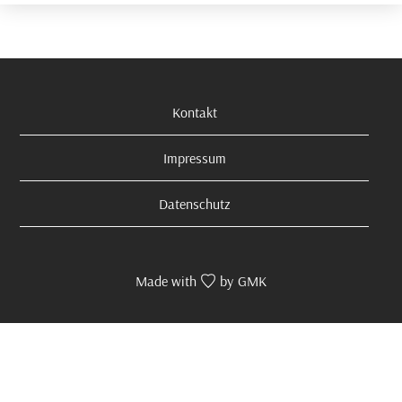
Kontakt
Impressum
Datenschutz
Made with
by
GMK
© Anton•Heinekamp•Teufel Rechtsanwälte Steuerberater 2024